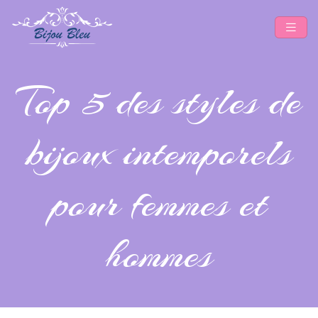
Top 5 des styles de
bijoux intemporels
pour femmes et
hommes